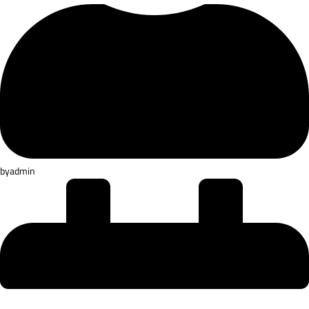
by
admin